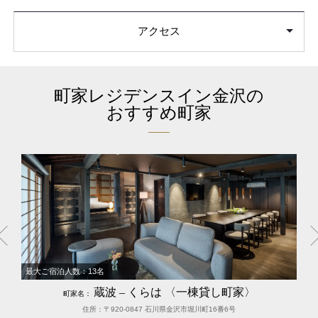
アクセス
町家レジデンスイン金沢の
おすすめ町家
最大ご宿泊人数：13名
蔵波 – くらは 〈一棟貸し町家〉
町家名：
住所：〒920-0847 石川県金沢市堀川町16番6号