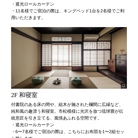
・遮光ロールカーテン
・11名様でご宿泊の際は、キングベッド1台を2名様でご利
用いただきます。
2F 和寝室
付書院のある床の間や、組木が施された欄間に広縁など、
純和風の趣漂う和寝室。市松模様に光沢を放つ琉球畳が伝
統意匠を引き立てる、風情あふれる空間です。
・遮光ロールカーテン
・6〜7名様でご宿泊の際は、こちらにお布団を1〜2組セッ