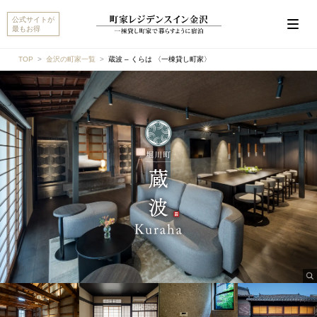
公式サイトが
最もお得
TOP
金沢の町家一覧
蔵波 – くらは 〈一棟貸し町家〉
こんにちは。MACHIYA INNS & HOTELSのマチヤAIで
す。宿をお探しですか？それとも宿や予約についてご
質問がありますか？
町家宿を探す
予約に関するご質問