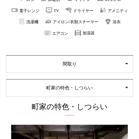
われていたもの。長い年月を経た木肌や金具の表情から
電子レンジ
TV
ドライヤー
アメニティ
は、この町家が歩んできた歴史の面影が感じられます。
洗濯機
アイロン/衣類スチーマー
浴衣
2階にはキングベッドとダブルベッド2台を配した2つの洋
エアコン
加湿器
寝室と、純和風の風格漂う和寝室をご用意。さらにシャ
ワールームと洗面を備え、上下階に分かれた全5寝室で、
プライベートな時間を大切にしながら最大13名様まで快
間取り
適にご宿泊いただけます。
歴史ある蔵と金澤町家の趣が宿る町家宿「蔵波 - くら
町家の特色・しつらい
は」で、ワンランク上のご滞在をお楽しみください。
町家の特色・しつらい