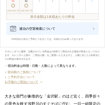
30
31
1
2
3
4
5
108,000 円
108,000 円
表示金額は1名様あたりの料金
連泊の空室検索について
※60日以上先のご予約につきましては、2泊以上のみ承っております。
※カレンダーに最初、記載されている料金は1名様でご宿泊される場合の料金となっており
ます。カレンダー上部の「ご宿泊人数」をご変更いただきますと、人数に応じた1名様当た
りの料金が表示されます。
宿泊料金は時期・日数・人数によって異なります。
宿泊税のご負担について
ご予約方法について
お子様のご宿泊について
大きな鼓門が象徴的な「金沢駅」のほど近く、四季折々
の景色を映す浅野川のすぐそばに佇む、一日一組限定の