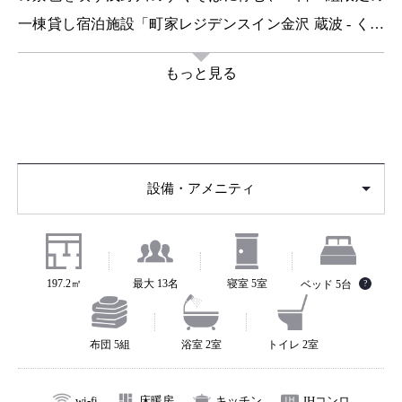
一棟貸し宿泊施設「町家レジデンスイン金沢 蔵波 - くら
は」。加賀百万石の歴史とともに代々受け継がれてきた
もっと見る
蔵を有する、完全プライベートな町家（町屋）宿。
築約125年の歴史を刻む、ゆとりあふれる197平米の金澤
町家。1階には、かつての町家の梁を活かした吹き抜けの
設備・アメニティ
リビングダイニングが広がります。すぐそばにはキッチ
ン、檜浴槽を備えた広々とした浴室、大きな窓から自然
光がやわらかに差し込む和寝室があり、ゆったりとした
ひとときをお過ごしいただけます。
197.2㎡
最大 13名
寝室 5室
ベッド 5台
?
さらに奥へ足を進めると、代々受け継がれてきた「蔵」
を活かした特別な寝室が出迎えます。堅牢な蔵の造りを
布団 5組
浴室 2室
トイレ 2室
そのままに、土壁と木組みがあたたかな趣を醸し出しま
す。町家の随所に置かれた和箪笥は、かつてこの蔵で使
wi-fi
床暖房
キッチン
IHコンロ