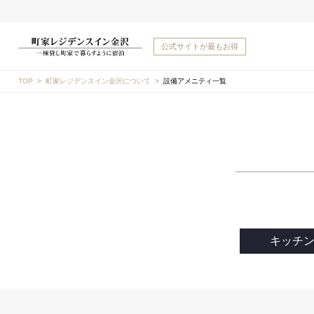
公式サイトが
最もお得
TOP
町家レジデンスイン金沢について
設備アメニティ一覧
キッチ