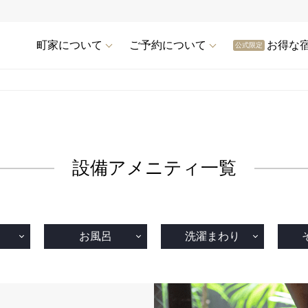
町家について
ご予約について
お得な
公式限定
設備アメニティ一覧
ン
お風呂
洗濯まわり