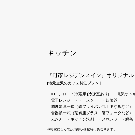
キッチン
『町家レジデンスイン』オリジナル
[地元金沢のカフェ特注ブレンド]
・IHコンロ ・冷蔵庫 [冷凍室あり] ・電気ケト
・電子レンジ ・トースター ・炊飯器
・調理器具一式（鍋フライパン包丁まな板など）
・食器類一式（茶碗皿グラス、箸フォークなど）
・ふきん ・キッチン洗剤 ・スポンジ ・緑茶
※町家によって設備形状個数等は異なります。