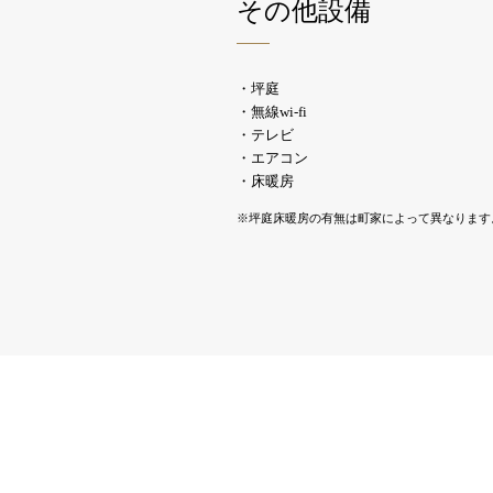
その他設備
・坪庭
・無線wi-fi
・テレビ
・エアコン
・床暖房
※坪庭床暖房の有無は町家によって異なります