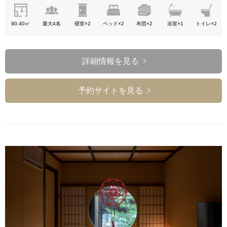
90.40㎡
最大4名
寝室×2
ベッド×2
布団×2
浴室×1
トイレ×2
詳細情報を見る
予約サイトを見る