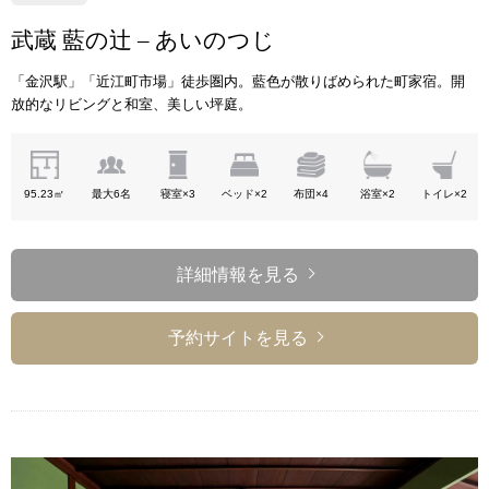
武蔵 藍の辻 – あいのつじ
「金沢駅」「近江町市場」徒歩圏内。藍色が散りばめられた町家宿。開
放的なリビングと和室、美しい坪庭。
95.23㎡
最大6名
寝室×3
ベッド×2
布団×4
浴室×2
トイレ×2
詳細情報を見る
予約サイトを見る