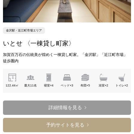
金沢駅・近江町市場エリア
いとせ 〈一棟貸し町家〉
加賀百万石の伝統美が煌めく一棟貸し町家。「金沢駅」「近江町市場」
徒歩圏内
122.44㎡
最大11名
寝室×4
ベッド×3
布団×5
浴室×2
トイレ×2
詳細情報を見る
予約サイトを見る