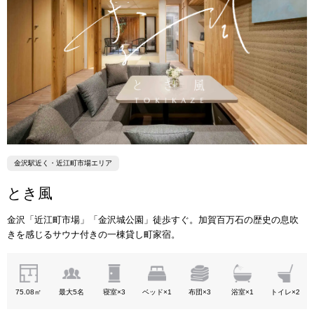
金沢駅近く・近江町市場エリア
とき風
金沢「近江町市場」「金沢城公園」徒歩すぐ。加賀百万石の歴史の息吹
きを感じるサウナ付きの一棟貸し町家宿。
75.08㎡
最大5名
寝室×3
ベッド×1
布団×3
浴室×1
トイレ×2