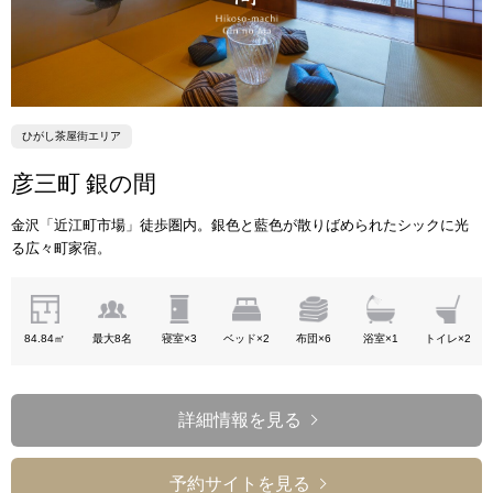
ひがし茶屋街エリア
彦三町 銀の間
金沢「近江町市場」徒歩圏内。銀色と藍色が散りばめられたシックに光
る広々町家宿。
84.84㎡
最大8名
寝室×3
ベッド×2
布団×6
浴室×1
トイレ×2
詳細情報を見る
予約サイトを見る