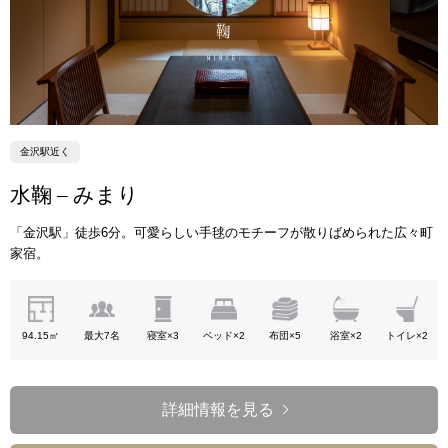
金沢駅近く
水鞠 – みまり
「金沢駅」徒歩6分。可愛らしい手毬のモチーフが散りばめられた広々町
家宿。
94.15㎡
最大7名
寝室×3
ベッド×2
布団×5
浴室×2
トイレ×2
詳細情報を見る