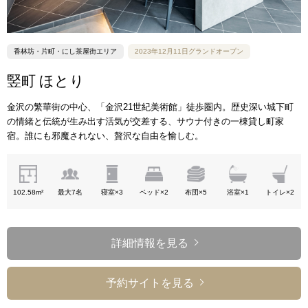
香林坊・片町・にし茶屋街エリア
2023年12月11日グランドオープン
竪町 ほとり
金沢の繁華街の中心、「金沢21世紀美術館」徒歩圏内。歴史深い城下町
の情緒と伝統が生み出す活気が交差する、サウナ付きの一棟貸し町家
宿。誰にも邪魔されない、贅沢な自由を愉しむ。
102.58m²
最大7名
寝室×3
ベッド×2
布団×5
浴室×1
トイレ×2
詳細情報を見る
予約サイトを見る