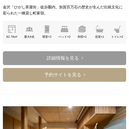
金沢「ひがし茶屋街」徒歩圏内。加賀百万石の歴史が生んだ伝統文化に
彩られた一棟貸し町家宿。
82.78m²
最大6名
寝室×2
ベッド×2
布団×2
浴室×1
トイレ×2
詳細情報を見る
予約サイトを見る