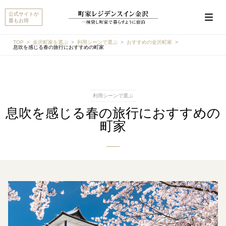
公式サイトが
最もお得
TOP
金沢町家を選ぶ
利用シーンで選ぶ
おすすめの金沢町家
息吹を感じる春の旅行におすすめの町家
こんにちは。MACHIYA INNS & HOTELSのマチヤAIで
す。宿をお探しですか？それとも宿や予約についてご
利用シーンで選ぶ
質問がありますか？
息吹を感じる春の旅行におすすめの
町家
町家宿を探す
予約に関するご質問