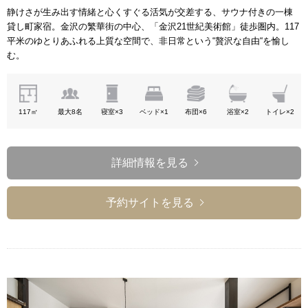
静けさが生み出す情緒と心くすぐる活気が交差する、サウナ付きの一棟
貸し町家宿。金沢の繁華街の中心、「金沢21世紀美術館」徒歩圏内。117
平米のゆとりあふれる上質な空間で、非日常という“贅沢な自由“を愉し
む。
117㎡
最大8名
寝室×3
ベッド×1
布団×6
浴室×2
トイレ×2
詳細情報を見る
予約サイトを見る