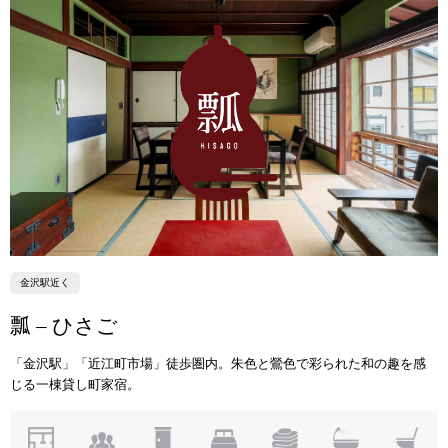
金沢駅近く
瓢 – ひさご
「金沢駅」「近江町市場」徒歩圏内。朱色と鶯色で彩られた和の趣を感
じる一棟貸し町家宿。