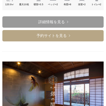
120.9㎡
最大10名
寝室×3.5
ベッド×2
布団×8
浴室×2
トイレ×2
詳細情報を見る
予約サイトを見る