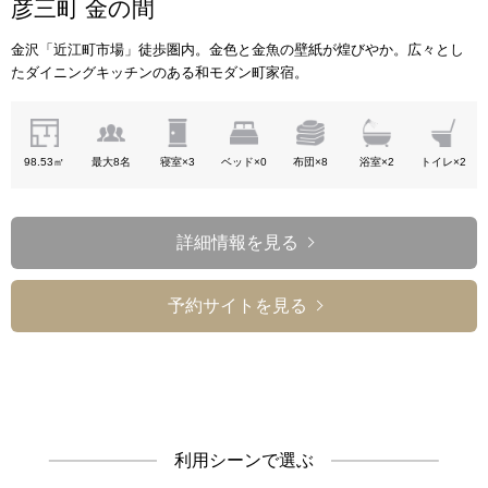
彦三町 金の間
金沢「近江町市場」徒歩圏内。金色と金魚の壁紙が煌びやか。広々とし
たダイニングキッチンのある和モダン町家宿。
98.53㎡
最大8名
寝室×3
ベッド×0
布団×8
浴室×2
トイレ×2
詳細情報を見る
予約サイトを見る
利用シーンで選ぶ