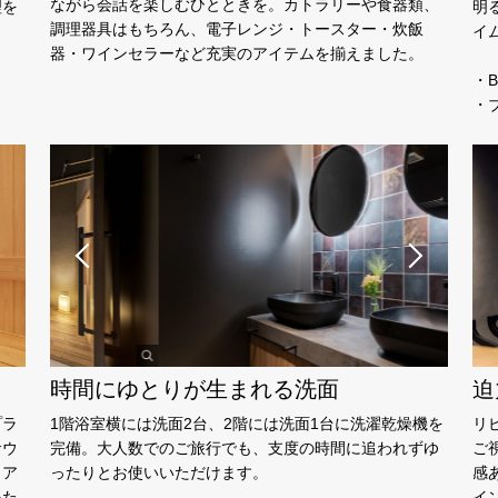
ながら会話を楽しむひとときを。カトラリーや食器類、
理を
明
調理器具はもちろん、電子レンジ・トースター・炊飯
イ
器・ワインセラーなど充実のアイテムを揃えました。
・B
・
時間にゆとりが生まれる洗面
迫
プラ
1階浴室横には洗面2台、2階には洗面1台に洗濯乾燥機を
リ
サウ
完備。大人数でのご旅行でも、支度の時間に追われずゆ
ご
ェア
ったりとお使いいただけます。
感
いた
イ