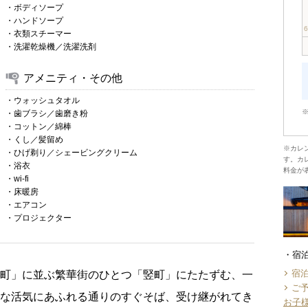
・ボディソープ
・ハンドソープ
・衣類スチーマー
・洗濯乾燥機／洗濯洗剤
アメニティ・その他
・ウォッシュタオル
・歯ブラシ／歯磨き粉
・コットン／綿棒
・くし／髪留め
※カレ
・ひげ剃り／シェービングクリーム
す。カ
・浴衣
料金が
・wi-fi
・床暖房
・エアコン
・プロジェクター
宿
宿
片町」に並ぶ繁華街のひとつ「竪町」にたたずむ、一
ご
かな活気にあふれる通りのすぐそば、受け継がれてき
お子