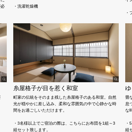
が必
・洗濯乾燥機
・
糸屋格子が目を惹く和室
ゆ
寝
町家の伝統をそのまま残した糸屋格子のある和室。自然
畳
ク
光が穏やかに差し込み、柔和な雰囲気の中で心静かな時
息
間をお過ごしいただけます。
な
・3名様以上でご宿泊の際は、こちらにお布団を1組～3
・
組セット致します。
組