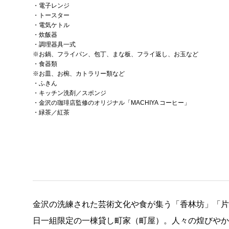
・電子レンジ
・トースター
・電気ケトル
・炊飯器
・調理器具一式
※お鍋、フライパン、包丁、まな板、フライ返し、お玉など
・食器類
※お皿、お椀、カトラリー類など
・ふきん
・キッチン洗剤／スポンジ
・金沢の珈琲店監修のオリジナル「MACHIYA コーヒー」
・緑茶／紅茶
金沢の洗練された芸術文化や食が集う「香林坊」「
日一組限定の一棟貸し町家（町屋）。人々の煌びや