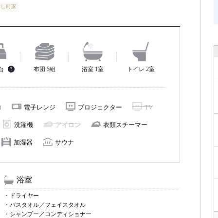
貸し町家
布団 5組
浴室 1室
トイレ 2室
2台
?
ロ
電子レンジ
プロジェクター
TV
洗濯機
アイロン
衣類スチーマー
加湿器
サウナ
浴室
・ドライヤー
・バスタオル／フェイスタオル
・シャンプー／コンディショナー