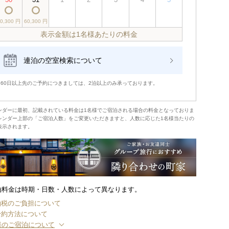
60,300 円
60,300 円
表示金額は1名様あたりの料金
連泊の空室検索について
※60日以上先のご予約につきましては、2泊以上のみ承っております。
ンダーに最初、記載されている料金は1名様でご宿泊される場合の料金となっておりま
レンダー上部の「ご宿泊人数」をご変更いただきますと、人数に応じた1名様当たりの
表示されます。
泊料金は時期・日数・人数によって異なります。
泊税のご負担について
予約方法について
様のご宿泊について