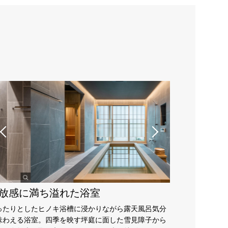
放感に満ち溢れた浴室
ったりとしたヒノキ浴槽に浸かりながら露天風呂気分
味わえる浴室。四季を映す坪庭に面した雪見障子から