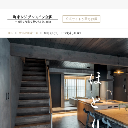
公式サイトが
最もお得
TOP
金沢の町家一覧
竪町 ほとり 〈一棟貸し町家〉