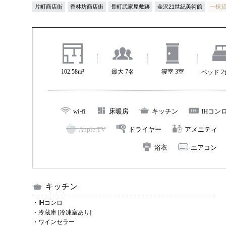
片町商店街
香林坊商店街
長町武家屋敷跡
金沢21世紀美術館
一棟
102.58m²
最大 7名
寝室 3室
ベッド 
wi-fi
床暖房
キッチン
IHコン
Apple TV
ドライヤー
アメニティ
浴衣
エアコン
キッチン
・IHコンロ
・冷蔵庫 [冷凍室あり]
・ワインセラー