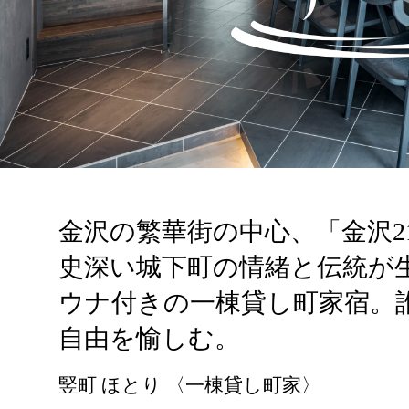
金沢の繁華街の中心、「金沢2
史深い城下町の情緒と伝統が
ウナ付きの一棟貸し町家宿。
自由を愉しむ。
竪町 ほとり 〈一棟貸し町家〉